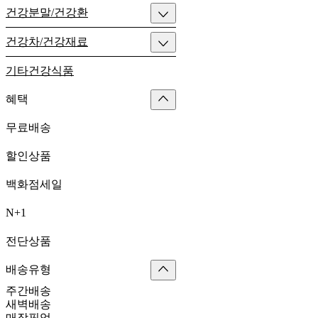
건강분말/건강환
건강차/건강재료
기타건강식품
혜택
무료배송
할인상품
백화점세일
N+1
전단상품
배송유형
주간배송
새벽배송
매장픽업