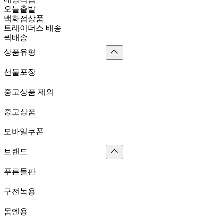
오늘출발
백화점상품
트레이더스 배송
퀵배송
상품유형
선물포장
중고상품 제외
중고상품
모바일쿠폰
브랜드
푸른들판
구전녹용
몸엔용