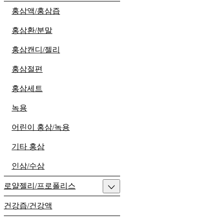
홍삼액/홍삼즙
홍삼환/분말
홍삼캔디/젤리
홍삼절편
홍삼세트
녹용
어린이 홍삼/녹용
기타 홍삼
인삼/수삼
로얄젤리/프로폴리스
건강즙/건강액