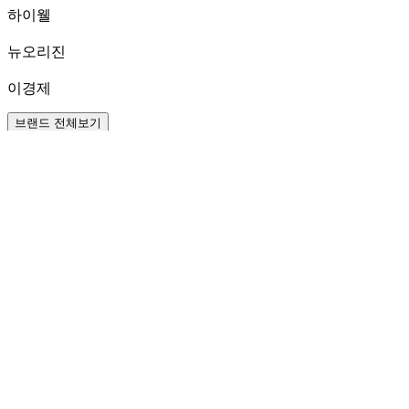
하이웰
뉴오리진
이경제
브랜드 전체보기
가격
3만원~8만원
8만원~20만원
20만원~30만원
직접입력
~