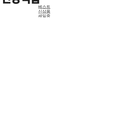
베스트
신상품
세일중
기능별 건강식품
성분별 건강식품
어린이 건강식품
다이어트/뷰티
헬스보충제
영양식/선식
홍삼/인삼/녹용
로얄젤리/프로폴리스
건강즙/건강액
건강분말/건강환
건강차/건강재료
기타건강식품