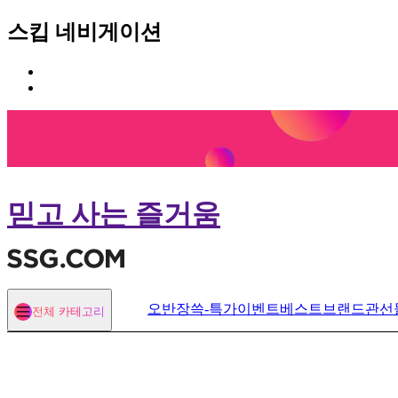
스킵 네비게이션
카
본
테
문
고
바
리
로
메
가
뉴
기
바
로
믿고 사는 즐거움
가
기
오반장
쓱-특가
이벤트
베스트
브랜드관
선
전체 카테고리
열기