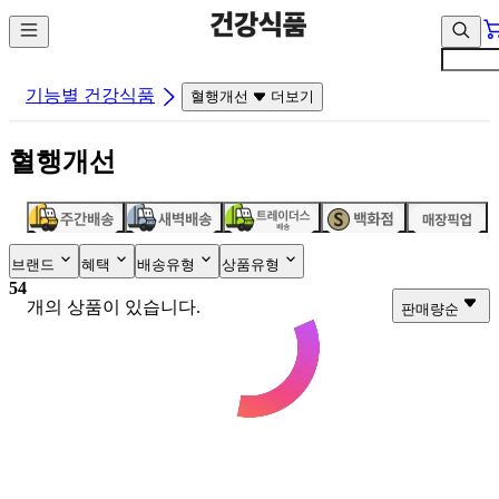
컨
앱
텐
바
츠
바
바
로
기능별 건강식품
혈행개선
더보기
로
가
가
기
혈행개선
기
브랜드
혜택
배송유형
상품유형
54
개의 상품이 있습니다.
판매량순